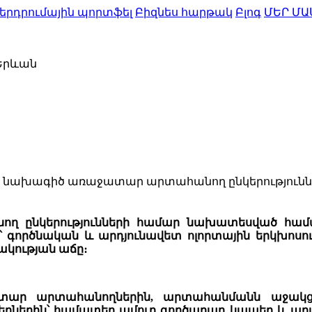
երդրումային պորտֆել
Բիզնես հարթակ
Բլոգ
ՄԵՐ ՄԱ
 Երևան
որ նախագիծ առաջատար արտահանող ընկերություն
նող ընկերությունների համար նախատեսված հ
՝ գործնական և արդյունավետ ոլորտային երկխոս
ակության աճը։
ար արտահանողներին, արտահանմանն աջակցո
ընկերներին՝ համատեղ ամուր գործարար կապեր և ա