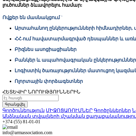
լուծումներ ձևավորելու համար:
Ովքեր են մասնակցում `
Արտահանող ընկերությունների հիմնադիրներ, 
ՀՀ-ում հավատարմագրված դեսպաններ և առև
Բիզնես ասոցիացիաներ
Բանկեր և ապահովագրական ընկերություններ
Լոգիստիկ ծառայություններ մատուցող կազմա
Ոլորտային փորձագետներ
ՀԵՏԵՎԻՐ ՆՈՐՈՒԹՅՈՒՆՆԵՐԻՆ
Գրանցվել
Գործունեություն
ՄԻՋՈՑԱՌՈՒՄՆԵՐ
Գործընկերներ
Ն
Անձնական տվյալների մշակման քաղաքականությու
+374 (55) 81-01-01
info@armassociation.com