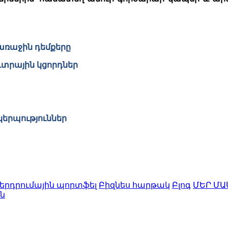
առաջին դեմքերը
տրային կցորդներ
կերպություններ
երդրումային պորտֆել
Բիզնես հարթակ
Բլոգ
ՄԵՐ ՄԱ
ն