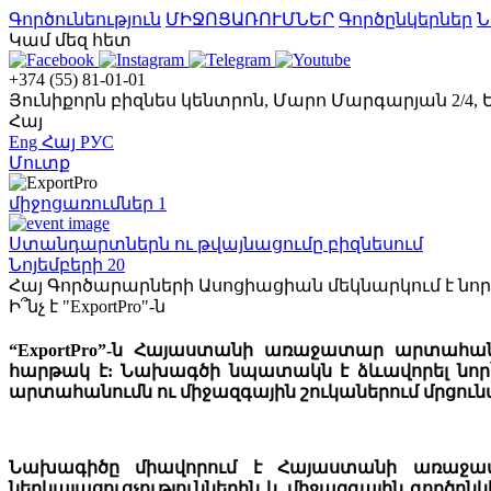
Գործունեություն
ՄԻՋՈՑԱՌՈՒՄՆԵՐ
Գործընկերներ
Ն
Կամ մեզ հետ
+374 (55) 81-01-01
Յունիքորն բիզնես կենտրոն, Մարո Մարգարյան 2/4,
Հայ
Eng
Հայ
РУС
Մուտք
միջոցառումներ
1
Ստանդարտներն ու թվայնացումը բիզնեսում
Նոյեմբերի 20
Հայ Գործարարների Ասոցիացիան մեկնարկում է ն
Ի՞նչ է "ExportPro"-ն
“ExportPro”-ն Հայաստանի առաջատար արտահա
հարթակ է: Նախագծի նպատակն է ձևավորել նոր
արտահանումն ու միջազգային շուկաներում մրցուն
Նախագիծը միավորում է Հայաստանի առաջատ
ներկայացուցչություններին և միջազգային գործ