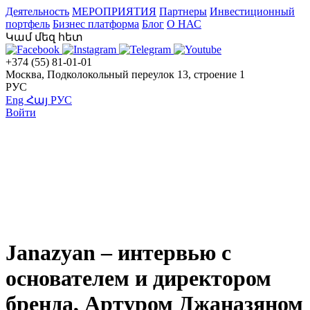
Деятельность
МЕРОПРИЯТИЯ
Партнеры
Инвестиционный
портфель
Бизнес платформа
Блог
О НАС
Կամ մեզ հետ
+374 (55) 81-01-01
Москва, Подколокольный переулок 13, строение 1
РУС
Eng
Հայ
РУС
Войти
Janazyan – интервью с
основателем и директором
бренда, Артуром Джаназяном