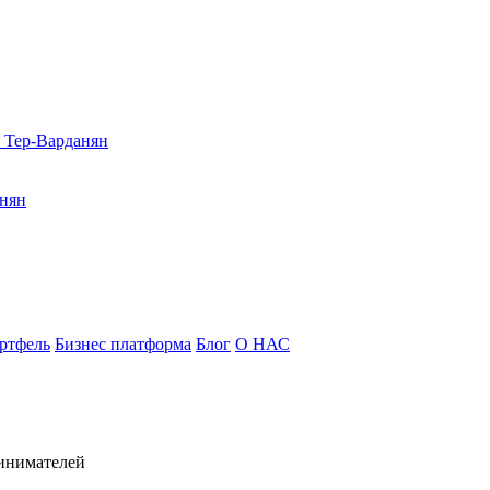
к Тер-Варданян
инян
ртфель
Бизнес платформа
Блог
О НАС
инимателей