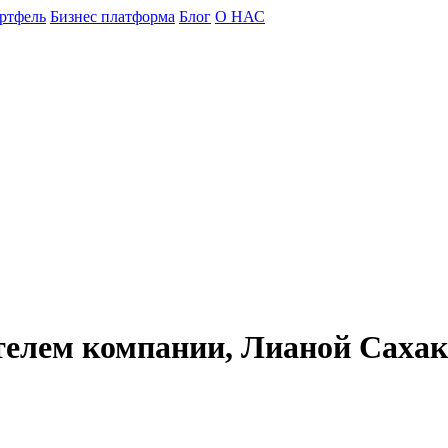
ртфель
Бизнес платформа
Блог
О НАС
ателем компании, Лианой Саха