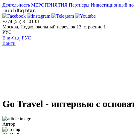
Деятельность
МЕРОПРИЯТИЯ
Партнеры
Инвестиционный по
Կամ մեզ հետ
+374 (55) 81-01-01
Москва, Подколокольный переулок 13, строение 1
РУС
Eng
Հայ
РУС
Войти
Go Travel - интервью с основ
Автор