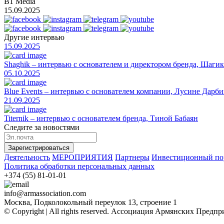
B1 Media
15.09.2025
Другие интервью
15.09.2025
Shaghik – интервью с основателем и директором бренда, Шаги
05.10.2025
Blue Events – интервью с основателем компании, Лусине Дарб
21.09.2025
Titernik – интервью с основателем бренда, Тиной Бабаян
Следите за новостями
Зарегистрироваться
Деятельность
МЕРОПРИЯТИЯ
Партнеры
Инвестиционный по
Политика обработки персональных данных
+374 (55) 81-01-01
info@armassociation.com
Москва, Подколокольный переулок 13, строение 1
© Copyright | All rights reserved.
Ассоциация Армянских Предпр