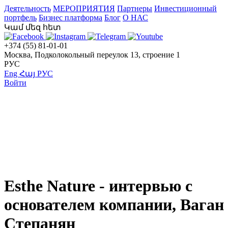
Деятельность
МЕРОПРИЯТИЯ
Партнеры
Инвестиционный
портфель
Бизнес платформа
Блог
О НАС
Կամ մեզ հետ
+374 (55) 81-01-01
Москва, Подколокольный переулок 13, строение 1
РУС
Eng
Հայ
РУС
Войти
Esthe Nature - интервью с
основателем компании, Ваган
Степанян