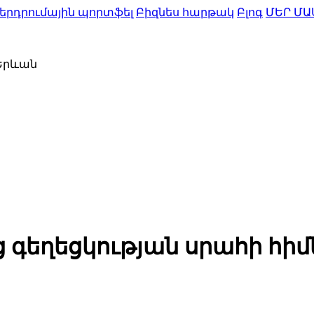
երդրումային պորտֆել
Բիզնես հարթակ
Բլոգ
ՄԵՐ ՄԱ
 Երևան
ույց գեղեցկության սրահի հ