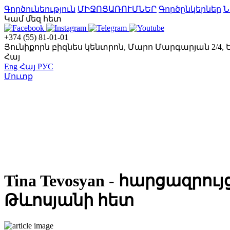
Գործունեություն
ՄԻՋՈՑԱՌՈՒՄՆԵՐ
Գործընկերներ
Ն
Կամ մեզ հետ
+374 (55) 81-01-01
Յունիքորն բիզնես կենտրոն, Մարո Մարգարյան 2/4,
Հայ
Eng
Հայ
РУС
Մուտք
Tina Tevosyan - հարցազր
Թևոսյանի հետ