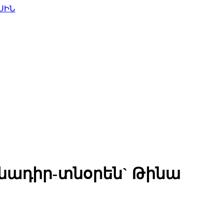
ՍԻՆ
իմնադիր-տնօրեն` Թինա