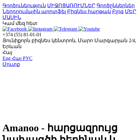
Գործունեություն
ՄԻՋՈՑԱՌՈՒՄՆԵՐ
Գործընկերներ
Ներդրումային պորտֆել
Բիզնես հարթակ
Բլոգ
ՄԵՐ
ՄԱՍԻՆ
Կամ մեզ հետ
+374 (55) 81-01-01
Յունիքորն բիզնես կենտրոն, Մարո Մարգարյան 2/4,
Երևան
Հայ
Eng
Հայ
РУС
Մուտք
Amanoo - հարցազրույց
նախագծի հեղինակ և