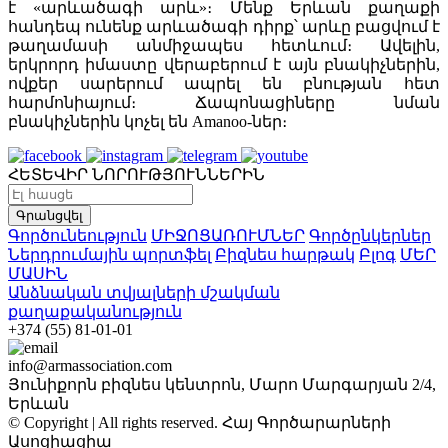
է «արևածագի արև»։ Մենք Երևան քաղաքի
հանդեպ ունենք արևածագի դիրք՝ արևը բացվում է
թաղամասի անմիջապես հետևում։ Ավելին,
երկրորդ իմաստը վերաբերում է այն բնակիչներին,
ովքեր սարերում ապրել են բնության հետ
հարմոնիայում։ Ճապոնացիները նման
բնակիչներին կոչել են Amanoo-ներ։
ՀԵՏԵՎԻՐ ՆՈՐՈՒԹՅՈՒՆՆԵՐԻՆ
Գրանցվել
Գործունեություն
ՄԻՋՈՑԱՌՈՒՄՆԵՐ
Գործընկերներ
Ներդրումային պորտֆել
Բիզնես հարթակ
Բլոգ
ՄԵՐ
ՄԱՍԻՆ
Անձնական տվյալների մշակման
քաղաքականություն
+374 (55) 81-01-01
info@armassociation.com
Յունիքորն բիզնես կենտրոն, Մարո Մարգարյան 2/4,
Երևան
© Copyright | All rights reserved.
Հայ Գործարարների
Ասոցիացիա