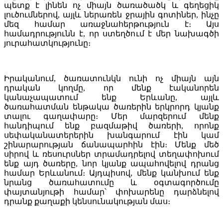
պետք է լինեն ոչ միայն ծառածածկ և գեղեցիկ
լուծումներով, այլև ներառեն ջրային գոտիներ, ինչը
մեզ համար առաջնահերթություն է։ Այս
համադրությունն է, որ ստեղծում է մեր նախագծի
յուրահատկությունը։
Իրականում, ծառատունկն ունի ոչ միայն այն
դրական կողմը, որ մենք էականորեն
կանաչապատում ենք Երևանը, այլև
ծառահատման ենթակա ծառերին երկրորդ կյանք
տալու գաղափարը։ Մեր մարզերում մենք
հանդիպում ենք բազմաթիվ ծառերի, որոնք
սեփականատերերին խանգարում էին կամ
շինարարության ճանապարհին էին։ Մենք մեծ
սիրով և ռեսուրսներ տրամադրելով տեղափոխում
ենք այդ ծառերը, նոր կյանք ապահովելով դրանց
համար Երևանում։ Այդպիսով, մենք կանխում ենք
նրանց ծառահատումը և օգտագործումը
փայտանյութի համար՝ փոխարենը դարձնելով
դրանք քաղաքի կենսունակության մաս։