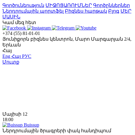
Գործունեություն
ՄԻՋՈՑԱՌՈՒՄՆԵՐ
Գործընկերներ
Ներդրումային պորտֆել
Բիզնես հարթակ
Բլոգ
ՄԵՐ
ՄԱՍԻՆ
Կամ մեզ հետ
+374 (55) 81-01-01
Յունիքորն բիզնես կենտրոն, Մարո Մարգարյան 2/4,
Երևան
Հայ
Eng
Հայ
РУС
Մուտք
Մայիսի 12
18:00
Buissup
Ներդրումային ծրագրերի փակ հանդիպում