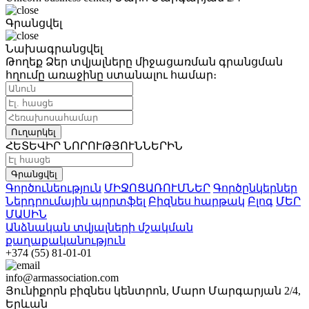
Գրանցվել
Նախագրանցվել
Թողեք Ձեր տվյալները միջացառման գրանցման
հղումը առաջինը ստանալու համար։
Ուղարկել
ՀԵՏԵՎԻՐ ՆՈՐՈՒԹՅՈՒՆՆԵՐԻՆ
Գրանցվել
Գործունեություն
ՄԻՋՈՑԱՌՈՒՄՆԵՐ
Գործընկերներ
Ներդրումային պորտֆել
Բիզնես հարթակ
Բլոգ
ՄԵՐ
ՄԱՍԻՆ
Անձնական տվյալների մշակման
քաղաքականություն
+374 (55) 81-01-01
info@armassociation.com
Յունիքորն բիզնես կենտրոն, Մարո Մարգարյան 2/4,
Երևան