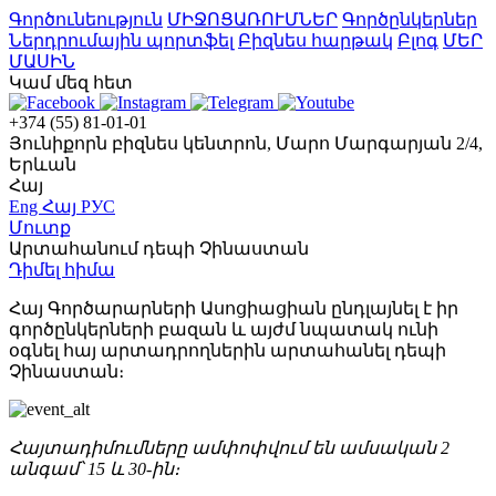
Գործունեություն
ՄԻՋՈՑԱՌՈՒՄՆԵՐ
Գործընկերներ
Ներդրումային պորտֆել
Բիզնես հարթակ
Բլոգ
ՄԵՐ
ՄԱՍԻՆ
Կամ մեզ հետ
+374 (55) 81-01-01
Յունիքորն բիզնես կենտրոն, Մարո Մարգարյան 2/4,
Երևան
Հայ
Eng
Հայ
РУС
Մուտք
Արտահանում դեպի Չինաստան
Դիմել հիմա
Հայ Գործարարների Ասոցիացիան ընդլայնել է իր
գործընկերների բազան և այժմ նպատակ ունի
օգնել հայ արտադրողներին արտահանել դեպի
Չինաստան։
Հայտադիմումները ամփոփվում են ամսական 2
անգամ՝ 15 և 30-ին։