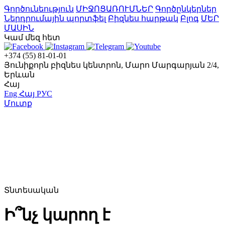
Գործունեություն
ՄԻՋՈՑԱՌՈՒՄՆԵՐ
Գործընկերներ
Ներդրումային պորտֆել
Բիզնես հարթակ
Բլոգ
ՄԵՐ
ՄԱՍԻՆ
Կամ մեզ հետ
+374 (55) 81-01-01
Յունիքորն բիզնես կենտրոն, Մարո Մարգարյան 2/4,
Երևան
Հայ
Eng
Հայ
РУС
Մուտք
Տնտեսական
Ի՞նչ կարող է