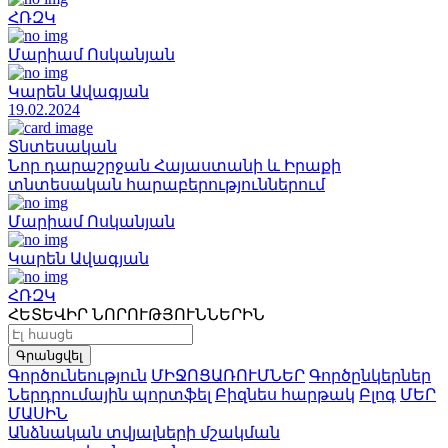
ՀՌԶԿ
Մարիամ Ոսկանյան
Կարեն Ավագյան
19.02.2024
Տնտեսական
Նոր դարաշրջան Հայաստանի և Իրաքի
տնտեսական հարաբերություններում
Մարիամ Ոսկանյան
Կարեն Ավագյան
ՀՌԶԿ
ՀԵՏԵՎԻՐ ՆՈՐՈՒԹՅՈՒՆՆԵՐԻՆ
Գրանցվել
Գործունեություն
ՄԻՋՈՑԱՌՈՒՄՆԵՐ
Գործընկերներ
Ներդրումային պորտֆել
Բիզնես հարթակ
Բլոգ
ՄԵՐ
ՄԱՍԻՆ
Անձնական տվյալների մշակման