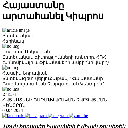
Հայաստանը
արտահանել Կիպրոս
Տնտեսական
Հեղինակ
Մարիամ Ոսկանյան
Տնտեսական գիտությունների դոկտոր, ՀՌՀ
էկոնոմիկայի և ֆինանսների ամբիոնի վարիչ
Հասմիկ Նորավյան
Տնտեսագետ-վերլուծաբան, "Հայաստանի
Ռազմավարական Զարգացման Կենտրոն"
ՀՌԶԿ
ՀԱՅԱՍՏԱՆԻ ՌԱԶՄԱՎԱՐԱԿԱՆ ԶԱՐԳԱՑՄԱՆ
ԿԵՆՏՐՈՆ
09.04.2024
Սույն հոդվածը հասանելի է միայն ռուսերեն