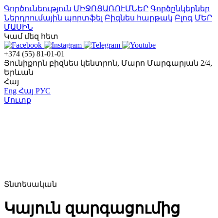
Գործունեություն
ՄԻՋՈՑԱՌՈՒՄՆԵՐ
Գործընկերներ
Ներդրումային պորտֆել
Բիզնես հարթակ
Բլոգ
ՄԵՐ
ՄԱՍԻՆ
Կամ մեզ հետ
+374 (55) 81-01-01
Յունիքորն բիզնես կենտրոն, Մարո Մարգարյան 2/4,
Երևան
Հայ
Eng
Հայ
РУС
Մուտք
Տնտեսական
Կայուն զարգացումից