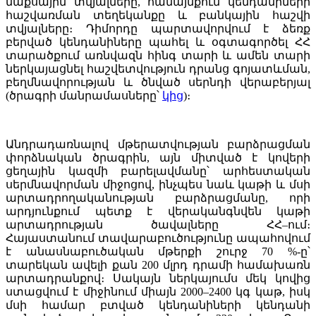
մաքսային տվյալները, համայնքում կենդանիների
հաշվառման տեղեկանքը և բանկային հաշվի
տվյալները։ Դիմորդը պարտավորվում է ձեռք
բերված կենդանիները պահել և օգտագործել ՀՀ
տարածքում առնվազն հինգ տարի և ամեն տարի
ներկայացնել հաշվետվություն դրանց գոյատևման,
բեղմնավորության և ծնված սերնդի վերաբերյալ
(ծրագրի մանրամասները՝
կից
)։
Անդրադառնալով մթերատվության բարձրացման
փորձնական ծրագրին, այն միտված է կովերի
ցեղային կազմի բարելավմանը՝ արհեստական
սերմնավորման միջոցով, ինչպես նաև կաթի և մսի
արտադրողականության բարձրացմանը, որի
արդյունքում պետք է վերականգնվեն կաթի
արտադրության ծավալները ՀՀ–ում։
Հայաստանում տավարաբուծությունը ապահովում
է անասնաբուծական մթերքի շուրջ 70 %-ը՝
տարեկան ավելի քան 200 մլրդ դրամի համախառն
արտադրանքով։ Սակայն ներկայումս մեկ կովից
ստացվում է միջինում միայն 2000–2400 կգ կաթ, իսկ
մսի համար բտված կենդանիների կենդանի