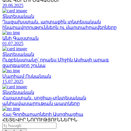
ԱՅԼ ՎԵՐԼՈՒԾԱԿԱՆՆԵՐ
20.06.2025
Տնտեսական
Ղազախստան․ արտաքին տնտեսական
հնարավորություններն ու մարտահրավերները
Անի Գալստյան
01.07.2025
Տնտեսական
Ուզբեկստանը՝ որպես Միջին Ասիայի արագ
զարգացող շուկա
Մարիամ Ոսկանյան
15.07.2025
Տնտեսական
Հայաստան․ սոցիալ-տնտեսական
անհավասարության պատկերը
Հայ Գործարարների Ասոցիացիա
ՀԵՏԵՎԻՐ ՆՈՐՈՒԹՅՈՒՆՆԵՐԻՆ