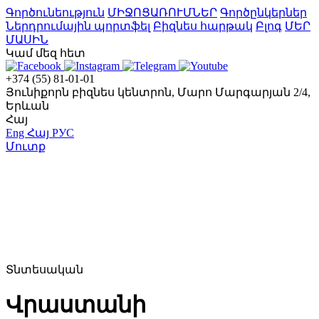
Գործունեություն
ՄԻՋՈՑԱՌՈՒՄՆԵՐ
Գործընկերներ
Ներդրումային պորտֆել
Բիզնես հարթակ
Բլոգ
ՄԵՐ
ՄԱՍԻՆ
Կամ մեզ հետ
+374 (55) 81-01-01
Յունիքորն բիզնես կենտրոն, Մարո Մարգարյան 2/4,
Երևան
Հայ
Eng
Հայ
РУС
Մուտք
Տնտեսական
Վրաստանի