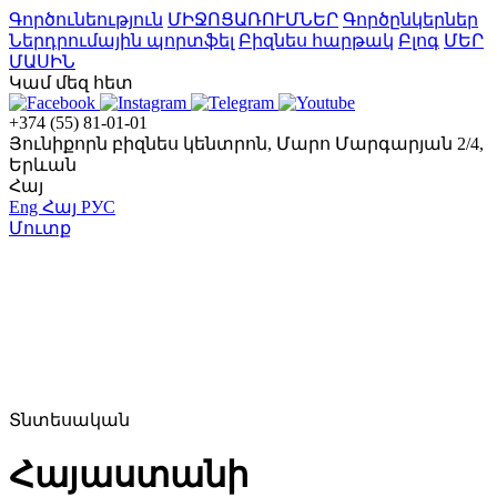
Գործունեություն
ՄԻՋՈՑԱՌՈՒՄՆԵՐ
Գործընկերներ
Ներդրումային պորտֆել
Բիզնես հարթակ
Բլոգ
ՄԵՐ
ՄԱՍԻՆ
Կամ մեզ հետ
+374 (55) 81-01-01
Յունիքորն բիզնես կենտրոն, Մարո Մարգարյան 2/4,
Երևան
Հայ
Eng
Հայ
РУС
Մուտք
Տնտեսական
Հայաստանի