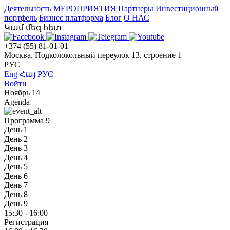
Деятельность
МЕРОПРИЯТИЯ
Партнеры
Инвестиционный
портфель
Бизнес платформа
Блог
О НАС
Կամ մեզ հետ
+374 (55) 81-01-01
Москва, Подколокольный переулок 13, строение 1
РУС
Eng
Հայ
РУС
Войти
Ноябрь 14
Agenda
Программа
9
День 1
День 2
День 3
День 4
День 5
День 6
День 7
День 8
День 9
15:30 - 16:00
Регистрация