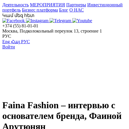
Деятельность
МЕРОПРИЯТИЯ
Партнеры
Инвестиционный
портфель
Бизнес платформа
Блог
О НАС
Կամ մեզ հետ
+374 (55) 81-01-01
Москва, Подколокольный переулок 13, строение 1
РУС
Eng
Հայ
РУС
Войти
Faina Fashion – интервью с
основателем бренда, Фаиной
Арутюнян